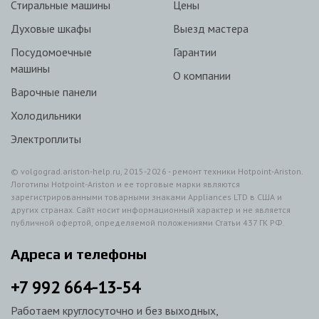
Стиральные машины
Цены
Духовые шкафы
Выезд мастера
Посудомоечные
Гарантии
машины
О компании
Варочные панели
Холодильники
Электроплиты
© volgograd.ariston-help.ru, 2015-2026 - ремонт техники Hotpoint-Ariston.
Логотипы Hotpoint-Ariston и ее торговые марки являются
зарегистрированными товарными знаками Appliances LTD в США и
других странах. Сайт носит информационный характер и не является
публичной офертой, определяемой положениями Статьи 437 ГК РФ.
Адреса и телефоны
+7
992
664-13-54
Работаем круглосуточно и без выходных,