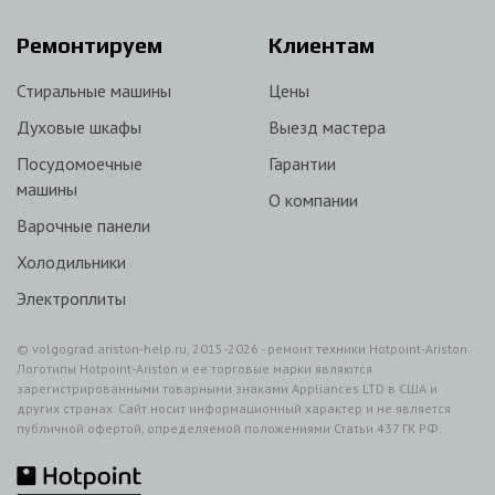
Ремонтируем
Клиентам
Стиральные машины
Цены
Духовые шкафы
Выезд мастера
Посудомоечные
Гарантии
машины
О компании
Варочные панели
Холодильники
Электроплиты
© volgograd.ariston-help.ru, 2015-2026 - ремонт техники Hotpoint-Ariston.
Логотипы Hotpoint-Ariston и ее торговые марки являются
зарегистрированными товарными знаками Appliances LTD в США и
других странах. Сайт носит информационный характер и не является
публичной офертой, определяемой положениями Статьи 437 ГК РФ.