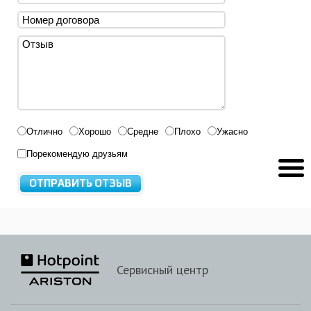
Отлично
Хорошо
Средне
Плохо
Ужасно
Порекомендую друзьям
Сервисный центр