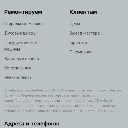
Ремонтируем
Клиентам
Стиральные машины
Цены
Духовые шкафы
Выезд мастера
Посудомоечные
Гарантии
машины
О компании
Варочные панели
Холодильники
Электроплиты
© volgograd.ariston-help.ru, 2015-2026 - ремонт техники Hotpoint-Ariston.
Логотипы Hotpoint-Ariston и ее торговые марки являются
зарегистрированными товарными знаками Appliances LTD в США и
других странах. Сайт носит информационный характер и не является
публичной офертой, определяемой положениями Статьи 437 ГК РФ.
Адреса и телефоны