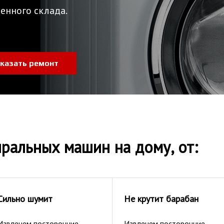
енного склада.
казать ремонт
ральных машин на дому, от:
Сильно шумит
Не крутит барабан
Извлечем посторонние
Извлечем посторонние