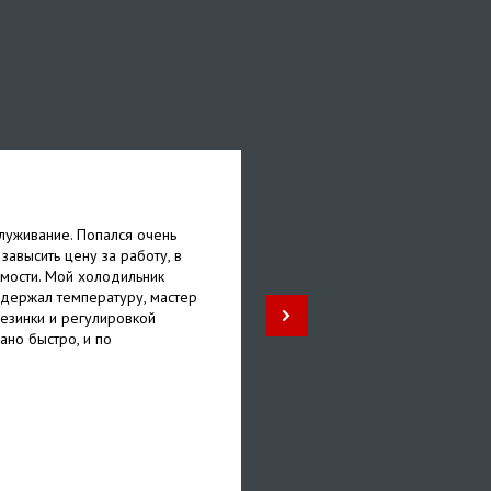
Яна
луживание. Попался очень
Спасибо за быстрое обслу
 завысить цену за работу, в
машинки. Проблема была в
мости. Мой холодильник
сливать воду. Оказалось чт
 держал температуру, мастер
Несмотря на то что у меня 
езинки и регулировкой
наличии, мне его быстрень
ано быстро, и по
гарантию на год.
5
/ 5