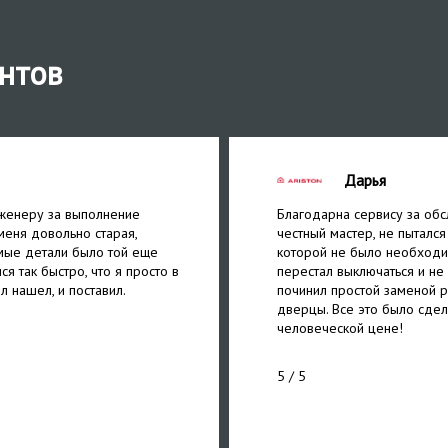
нтов
Дарья
женеру за выполнение
Благодарна сервису за обс
меня довольно старая,
честный мастер, не пытался
мые детали было той еще
которой не было необходи
ся так быстро, что я просто в
перестал выключаться и не
л нашел, и поставил.
починил простой заменой р
дверцы. Все это было сдел
человеческой цене!
5
/ 5