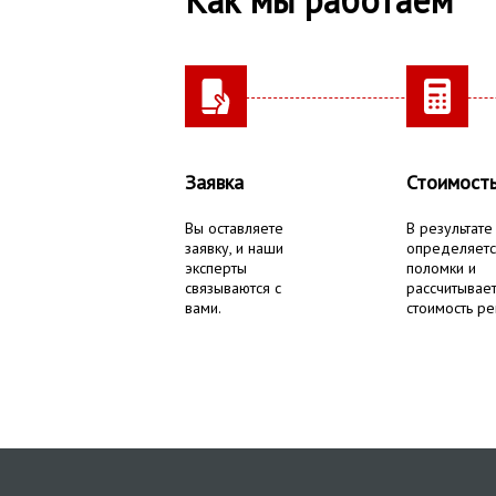
Как мы работаем
Заявка
Стоимост
Вы оставляете
В результате
заявку, и наши
определяетс
эксперты
поломки и
связываются с
рассчитывае
вами.
стоимость ре