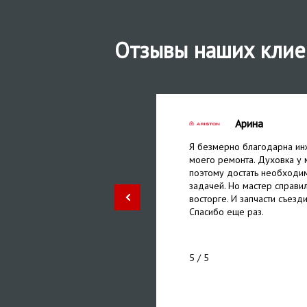
Отзывы наших клие
Арина
ли без проблем. дали
Я безмерно благодарна ин
 мне не придется
моего ремонта. Духовка у 
о, мастер дал пару советов
поэтому достать необходи
 сервис и его мастеров!
задачей. Но мастер справил
восторге. И запчасти съезди
Спасибо еще раз.
5
/ 5