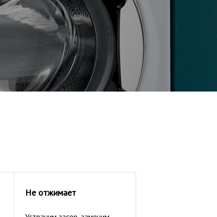
Не отжимает
Устраним засор, заменим