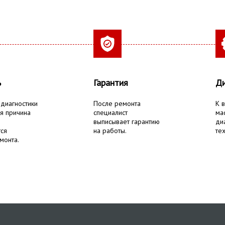
ь
Гарантия
Ди
 диагностики
После ремонта
К 
я причина
специалист
ма
выписывает гарантию
ди
тся
на работы.
тех
монта.