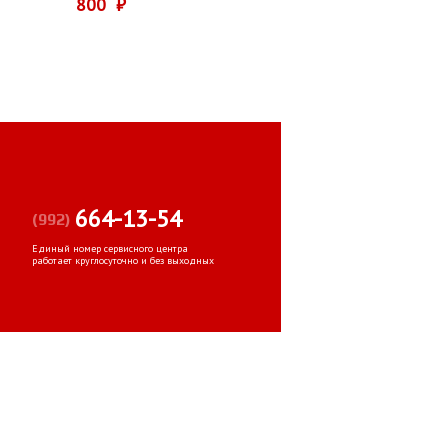
800 ₽
664-13-54
(992)
Единый номер сервисного центра
работает круглосуточно и без выходных