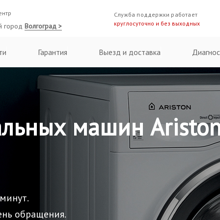
ентр
Служба поддержки работает
круглосуточно и без выходных
й город
Волгоград >
ти
Гарантия
Выезд и доставка
Диагнос
льных машин Ariston
 минут.
ень обращения.