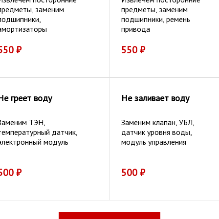
предметы, заменим
предметы, заменим
подшипники,
подшипники, ремень
амортизаторы
привода
550
₽
550
₽
Не греет воду
Не заливает воду
Заменим ТЭН,
Заменим клапан, УБЛ,
температурный датчик,
датчик уровня воды,
электронный модуль
модуль управления
500
₽
500
₽